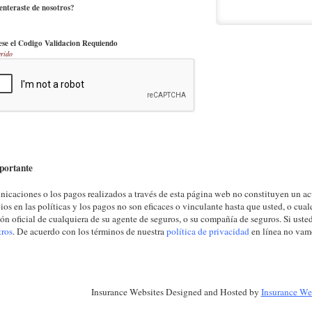
nteraste de nosotros?
ese el Codigo Validacion Requiendo
rido
portante
icaciones o los pagos realizados a través de esta página web no constituyen un acu
os en las políticas y los pagos no son eficaces o vinculante hasta que usted, o cualq
ión oficial de cualquiera de su agente de seguros, o su compañía de seguros. Si ust
tros
. De acuerdo con los términos de nuestra
política de privacidad
en línea no vamo
Insurance Websites
Designed and Hosted by
Insurance We