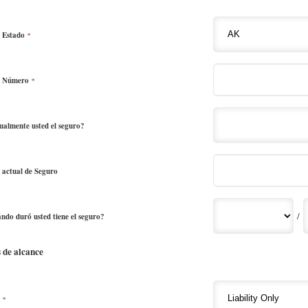
l Estado
*
el Número
*
ualmente usted el seguro?
 actual de Seguro
/
ándo duró usted tiene el seguro?
 de alcance
*