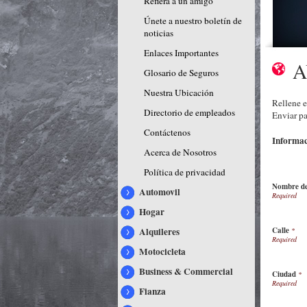
Refiera a un amigo
Únete a nuestro boletín de
noticias
Enlaces Importantes
A
Glosario de Seguros
Nuestra Ubicación
Rellene e
Directorio de empleados
Enviar pa
Contáctenos
Informa
Acerca de Nosotros
Política de privacidad
Nombre d
Automovil
Hogar
Alquileres
Calle
*
Motocicleta
Business & Commercial
Ciudad
*
Fianza