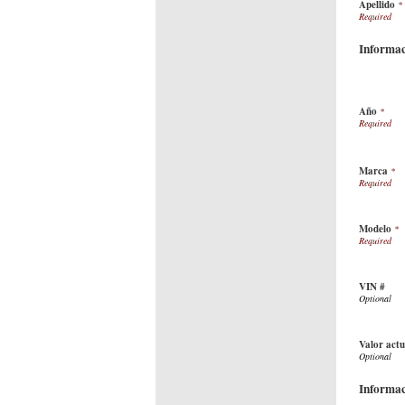
Apellido
*
Informac
Año
*
Marca
*
Modelo
*
VIN #
Valor actu
Informac