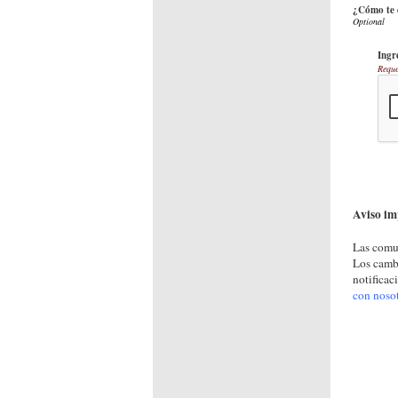
¿Cómo te e
Ingr
Reque
Aviso im
Las comun
Los cambi
notificac
con noso