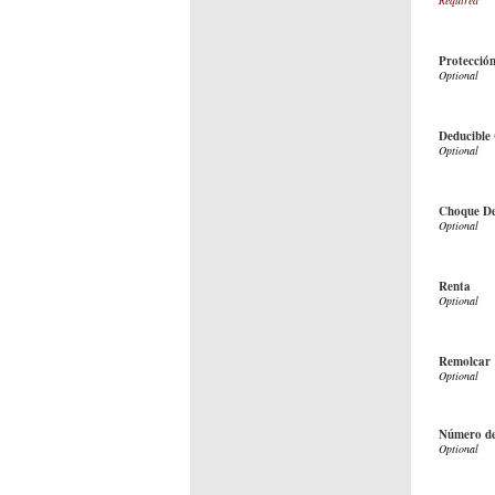
Protección
Deducible
Choque De
Renta
Remolcar
Número de 